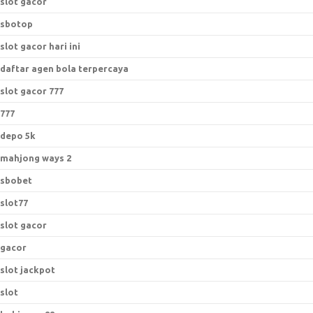
slot gacor
sbotop
slot gacor hari ini
daftar agen bola terpercaya
slot gacor 777
777
depo 5k
mahjong ways 2
sbobet
slot77
slot gacor
gacor
slot jackpot
slot