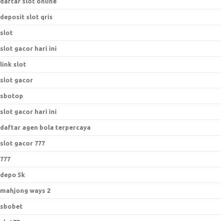
daftar slot online
deposit slot qris
slot
slot gacor hari ini
link slot
slot gacor
sbotop
slot gacor hari ini
daftar agen bola terpercaya
slot gacor 777
777
depo 5k
mahjong ways 2
sbobet