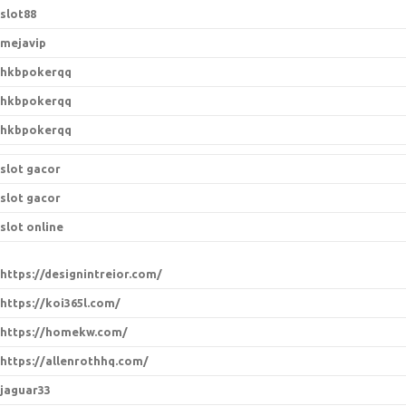
slot88
mejavip
hkbpokerqq
hkbpokerqq
hkbpokerqq
slot gacor
slot gacor
slot online
https://designintreior.com/
https://koi365l.com/
https://homekw.com/
https://allenrothhq.com/
jaguar33