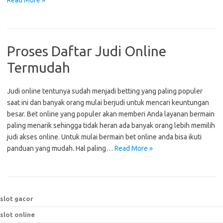
Read More »
Proses Daftar Judi Online
Termudah
Judi online tentunya sudah menjadi betting yang paling populer
saat ini dan banyak orang mulai berjudi untuk mencari keuntungan
besar. Bet online yang populer akan memberi Anda layanan bermain
paling menarik sehingga tidak heran ada banyak orang lebih memilih
judi akses online. Untuk mulai bermain bet online anda bisa ikuti
panduan yang mudah. Hal paling…
Read More »
slot gacor
slot online