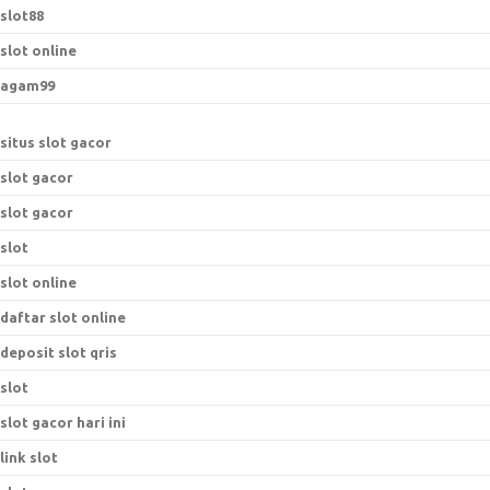
slot88
slot online
agam99
situs slot gacor
slot gacor
slot gacor
slot
slot online
daftar slot online
deposit slot qris
slot
slot gacor hari ini
link slot