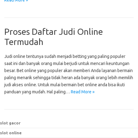
Read More »
Proses Daftar Judi Online
Termudah
Judi online tentunya sudah menjadi betting yang paling populer
saat ini dan banyak orang mulai berjudi untuk mencari keuntungan
besar. Bet online yang populer akan memberi Anda layanan bermain
paling menarik sehingga tidak heran ada banyak orang lebih memilih
judi akses online. Untuk mulai bermain bet online anda bisa ikuti
panduan yang mudah. Hal paling…
Read More »
slot gacor
slot online