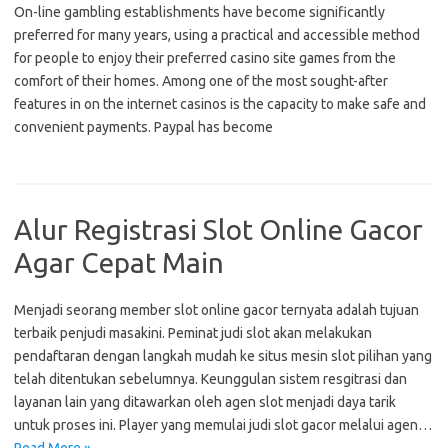
On-line gambling establishments have become significantly
preferred for many years, using a practical and accessible method
for people to enjoy their preferred casino site games from the
comfort of their homes. Among one of the most sought-after
features in on the internet casinos is the capacity to make safe and
convenient payments. Paypal has become
Alur Registrasi Slot Online Gacor
Agar Cepat Main
Menjadi seorang member slot online gacor ternyata adalah tujuan
terbaik penjudi masakini. Peminat judi slot akan melakukan
pendaftaran dengan langkah mudah ke situs mesin slot pilihan yang
telah ditentukan sebelumnya. Keunggulan sistem resgitrasi dan
layanan lain yang ditawarkan oleh agen slot menjadi daya tarik
untuk proses ini. Player yang memulai judi slot gacor melalui agen…