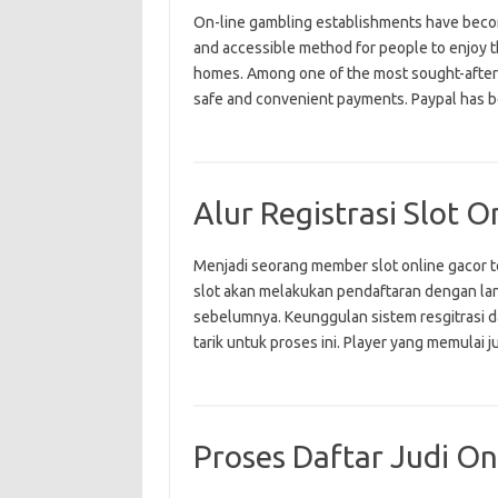
On-line gambling establishments have become
and accessible method for people to enjoy th
homes. Among one of the most sought-after f
safe and convenient payments. Paypal has
Alur Registrasi Slot 
Menjadi seorang member slot online gacor te
slot akan melakukan pendaftaran dengan lan
sebelumnya. Keunggulan sistem resgitrasi da
tarik untuk proses ini. Player yang memulai 
Proses Daftar Judi O