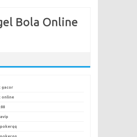
gel Bola Online
t gacor
t online
t88
avip
bpokerqq
bpokerqq