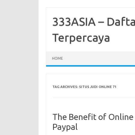
Skip
to
content
333ASIA – Dafta
Terpercaya
HOME
TAG ARCHIVES:
SITUS JUDI ONLINE 71
The Benefit of Online
Paypal