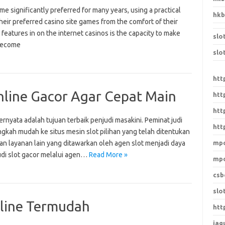
 significantly preferred for many years, using a practical
hk
eir preferred casino site games from the comfort of their
eatures in on the internet casinos is the capacity to make
slo
 become
slo
htt
Online Gacor Agar Cepat Main
htt
htt
rnyata adalah tujuan terbaik penjudi masakini. Peminat judi
htt
gkah mudah ke situs mesin slot pilihan yang telah ditentukan
n layanan lain yang ditawarkan oleh agen slot menjadi daya
mp
judi slot gacor melalui agen…
Read More »
mp
cs
slo
nline Termudah
htt
jag