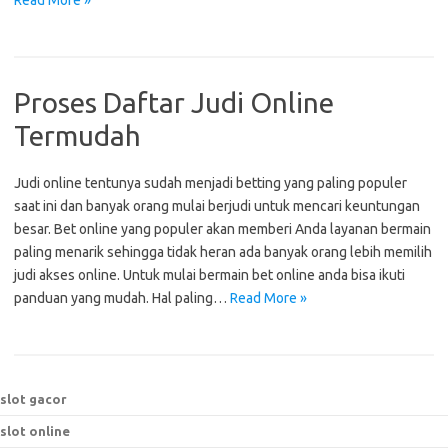
Read More »
Proses Daftar Judi Online
Termudah
Judi online tentunya sudah menjadi betting yang paling populer
saat ini dan banyak orang mulai berjudi untuk mencari keuntungan
besar. Bet online yang populer akan memberi Anda layanan bermain
paling menarik sehingga tidak heran ada banyak orang lebih memilih
judi akses online. Untuk mulai bermain bet online anda bisa ikuti
panduan yang mudah. Hal paling…
Read More »
slot gacor
slot online