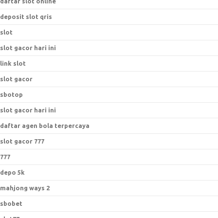
daftar slot online
deposit slot qris
slot
slot gacor hari ini
link slot
slot gacor
sbotop
slot gacor hari ini
daftar agen bola terpercaya
slot gacor 777
777
depo 5k
mahjong ways 2
sbobet