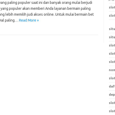
ang paling populer saat ini dan banyak orang mulai berjudi
slo
e yang populer akan memberi Anda layanan bermain paling
ng lebih memilih judi akses online. Untuk mulai bermain bet
slo
 Hal paling…
Read More »
sit
sit
slo
slo
slo
non
slo
daf
dep
slo
slo