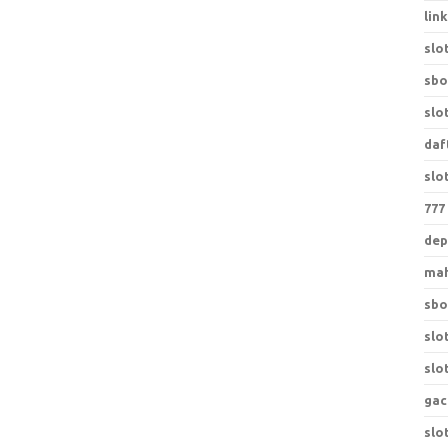
link
slo
sbo
slo
daf
slo
777
dep
mah
sbo
slo
slo
gac
slo