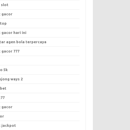
 slot
t gacor
top
t gacor hari ini
tar agen bola terpercaya
t gacor 777
o 5k
jong ways 2
bet
t77
t gacor
or
t jackpot