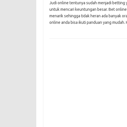
Judi online tentunya sudah menjadi betting y
untuk mencari keuntungan besar. Bet onlin
menarik sehingga tidak heran ada banyak ora
online anda bisa ikuti panduan yang mudah.