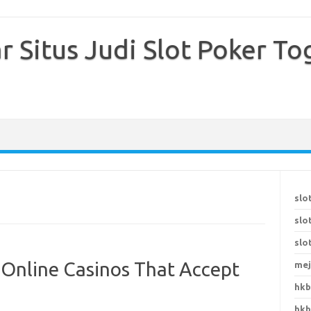
r Situs Judi Slot Poker To
slo
slo
slo
 Online Casinos That Accept
mej
hk
hk