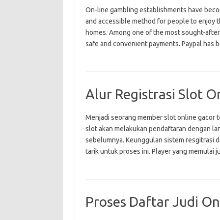
On-line gambling establishments have become
and accessible method for people to enjoy th
homes. Among one of the most sought-after f
safe and convenient payments. Paypal has
Alur Registrasi Slot 
Menjadi seorang member slot online gacor te
slot akan melakukan pendaftaran dengan lan
sebelumnya. Keunggulan sistem resgitrasi da
tarik untuk proses ini. Player yang memulai 
Proses Daftar Judi O