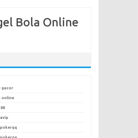
gel Bola Online
t gacor
t online
t88
avip
bpokerqq
bpokerqq