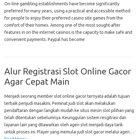
On-line gambling establishments have become significantly
preferred for many years, using a practical and accessible method
for people to enjoy their preferred casino site games from the
comfort of their homes. Among one of the most sought-after
features in on the internet casinos is the capacity to make safe and
convenient payments. Paypal has become
Alur Registrasi Slot Online Gacor
Agar Cepat Main
Menjadi seorang member slot online gacor ternyata adalah tujuan
terbaik penjudi masakini. Peminat judi slot akan melakukan
pendaftaran dengan langkah mudah ke situs mesin slot pilihan yang
telah ditentukan sebelumnya. Keunggulan sistem resgitrasi dan
layanan lain yang ditawarkan oleh agen slot menjadi daya tarik
untuk proses ini. Player yang memulai judi slot gacor melalui agen…