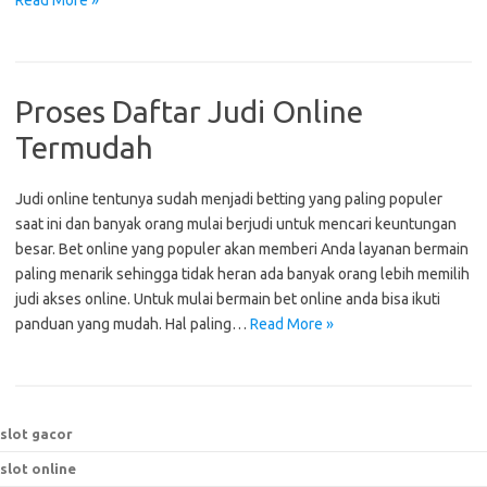
Read More »
Proses Daftar Judi Online
Termudah
Judi online tentunya sudah menjadi betting yang paling populer
saat ini dan banyak orang mulai berjudi untuk mencari keuntungan
besar. Bet online yang populer akan memberi Anda layanan bermain
paling menarik sehingga tidak heran ada banyak orang lebih memilih
judi akses online. Untuk mulai bermain bet online anda bisa ikuti
panduan yang mudah. Hal paling…
Read More »
slot gacor
slot online