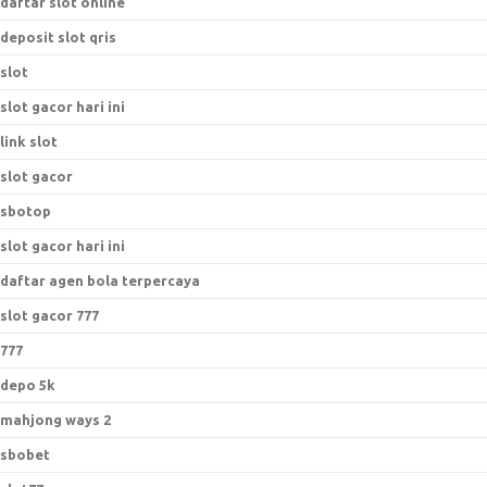
daftar slot online
deposit slot qris
slot
slot gacor hari ini
link slot
slot gacor
sbotop
slot gacor hari ini
daftar agen bola terpercaya
slot gacor 777
777
depo 5k
mahjong ways 2
sbobet