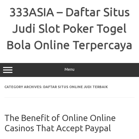
Skip
to
333ASIA – Daftar Situs
content
Judi Slot Poker Togel
Bola Online Terpercaya
Menu
CATEGORY ARCHIVES:
DAFTAR SITUS ONLINE JUDI TERBAIK
The Benefit of Online Online
Casinos That Accept Paypal