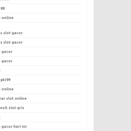
t88
t online
us slot gacor
us slot gacor
t gacor
t gacor
t
gki99
t online
tar slot online
osit slot qris
t
t gacor hari ini