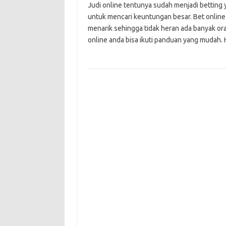
Judi online tentunya sudah menjadi betting y
untuk mencari keuntungan besar. Bet onlin
menarik sehingga tidak heran ada banyak ora
online anda bisa ikuti panduan yang mudah.