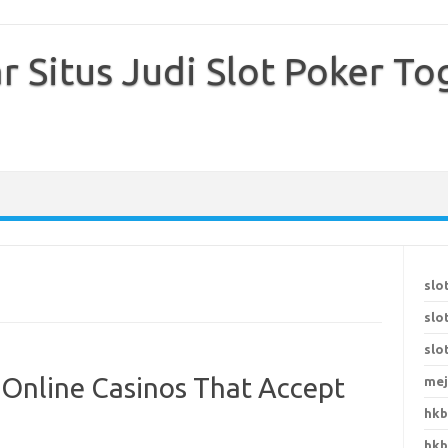
r Situs Judi Slot Poker To
slo
slo
slo
 Online Casinos That Accept
mej
hk
hk