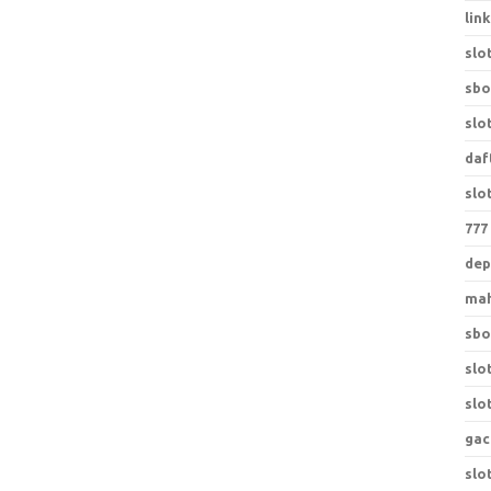
link
slo
sbo
slo
daf
slo
777
dep
mah
sbo
slo
slo
gac
slo