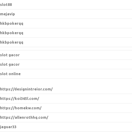
slot88
mejavip
hkbpokerqq
hkbpokerqq
hkbpokerqq
slot gacor
slot gacor
slot online
https://designintreior.com/
https://koi365l.com/
https://homekw.com/
https://allenrothhq.com/
jaguar33