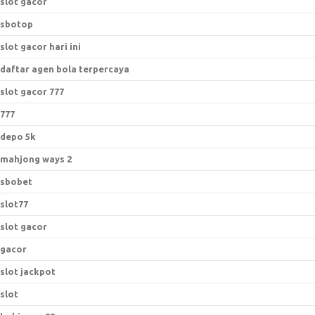
slot gacor
sbotop
slot gacor hari ini
daftar agen bola terpercaya
slot gacor 777
777
depo 5k
mahjong ways 2
sbobet
slot77
slot gacor
gacor
slot jackpot
slot