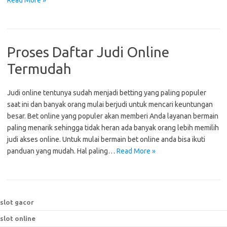
Read More »
Proses Daftar Judi Online
Termudah
Judi online tentunya sudah menjadi betting yang paling populer
saat ini dan banyak orang mulai berjudi untuk mencari keuntungan
besar. Bet online yang populer akan memberi Anda layanan bermain
paling menarik sehingga tidak heran ada banyak orang lebih memilih
judi akses online. Untuk mulai bermain bet online anda bisa ikuti
panduan yang mudah. Hal paling…
Read More »
slot gacor
slot online