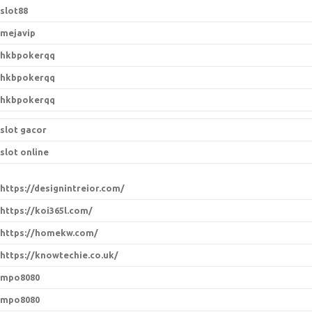
slot88
mejavip
hkbpokerqq
hkbpokerqq
hkbpokerqq
slot gacor
slot online
https://designintreior.com/
https://koi365l.com/
https://homekw.com/
https://knowtechie.co.uk/
mpo8080
mpo8080