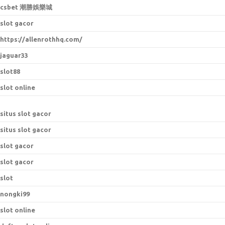
csbet 潮勝娛樂城
slot gacor
https://allenrothhq.com/
jaguar33
slot88
slot online
situs slot gacor
situs slot gacor
slot gacor
slot gacor
slot
nongki99
slot online