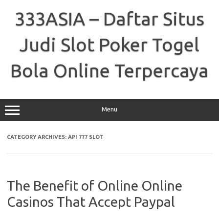
Skip
to
333ASIA – Daftar Situs
content
Judi Slot Poker Togel
Bola Online Terpercaya
Menu
CATEGORY ARCHIVES:
API 777 SLOT
The Benefit of Online Online
Casinos That Accept Paypal