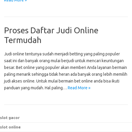
Read More »
Proses Daftar Judi Online
Termudah
Judi online tentunya sudah menjadi betting yang paling populer
saat ini dan banyak orang mulai berjudi untuk mencari keuntungan
besar. Bet online yang populer akan memberi Anda layanan bermain
paling menarik sehingga tidak heran ada banyak orang lebih memilih
judi akses online. Untuk mulai bermain bet online anda bisa ikuti
panduan yang mudah. Hal paling…
Read More »
slot gacor
slot online