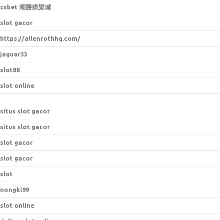
csbet 潮勝娛樂城
slot gacor
https://allenrothhq.com/
jaguar33
slot88
slot online
situs slot gacor
situs slot gacor
slot gacor
slot gacor
slot
nongki99
slot online