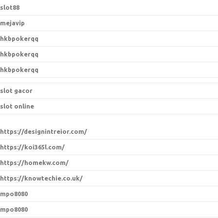
slot88
mejavip
hkbpokerqq
hkbpokerqq
hkbpokerqq
slot gacor
slot online
https://designintreior.com/
https://koi365l.com/
https://homekw.com/
https://knowtechie.co.uk/
mpo8080
mpo8080