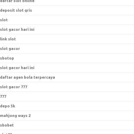
daftar slot online
deposit slot qris
slot
slot gacor hari ini
link slot
slot gacor
sbotop
slot gacor hari ini
daftar agen bola terpercaya
slot gacor 777
777
depo 5k
mahjong ways 2
sbobet