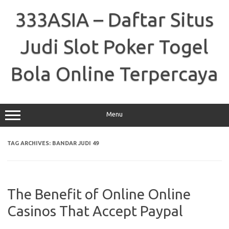
Skip
to
333ASIA – Daftar Situs
content
Judi Slot Poker Togel
Bola Online Terpercaya
Menu
TAG ARCHIVES:
BANDAR JUDI 49
The Benefit of Online Online
Casinos That Accept Paypal