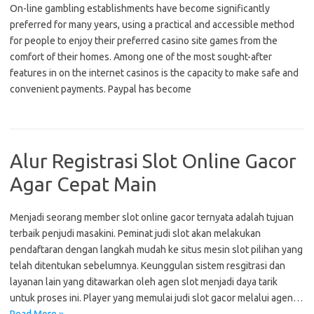
On-line gambling establishments have become significantly
preferred for many years, using a practical and accessible method
for people to enjoy their preferred casino site games from the
comfort of their homes. Among one of the most sought-after
features in on the internet casinos is the capacity to make safe and
convenient payments. Paypal has become
Alur Registrasi Slot Online Gacor
Agar Cepat Main
Menjadi seorang member slot online gacor ternyata adalah tujuan
terbaik penjudi masakini. Peminat judi slot akan melakukan
pendaftaran dengan langkah mudah ke situs mesin slot pilihan yang
telah ditentukan sebelumnya. Keunggulan sistem resgitrasi dan
layanan lain yang ditawarkan oleh agen slot menjadi daya tarik
untuk proses ini. Player yang memulai judi slot gacor melalui agen…