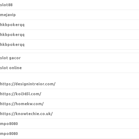
slot88
mejavip
hkbpokerqq
hkbpokerqq
hkbpokerqq
slot gacor
slot online
https://designintreior.com/
https://koi365l.com/
https://homekw.com/
https://knowtechie.co.uk/
mpo8080
mpo8080