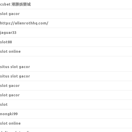
csbet 潮勝娛樂城
slot gacor
https://allenrothhq.com/
jaguar33
slot88
slot online
situs slot gacor
situs slot gacor
slot gacor
slot gacor
slot
nongki99
slot online