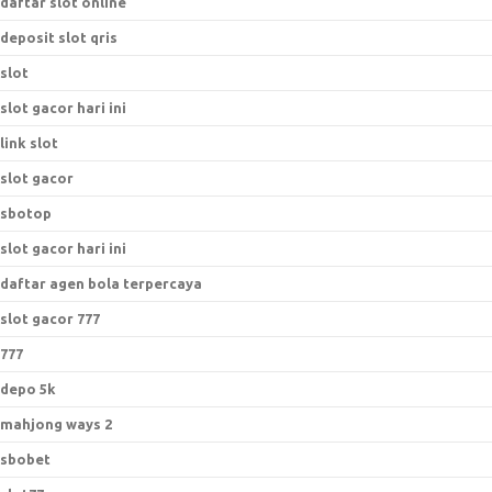
daftar slot online
deposit slot qris
slot
slot gacor hari ini
link slot
slot gacor
sbotop
slot gacor hari ini
daftar agen bola terpercaya
slot gacor 777
777
depo 5k
mahjong ways 2
sbobet