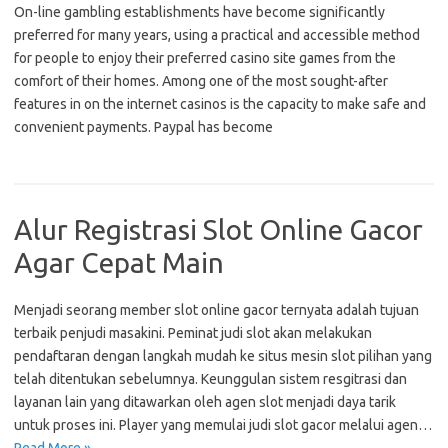
On-line gambling establishments have become significantly
preferred for many years, using a practical and accessible method
for people to enjoy their preferred casino site games from the
comfort of their homes. Among one of the most sought-after
features in on the internet casinos is the capacity to make safe and
convenient payments. Paypal has become
Alur Registrasi Slot Online Gacor
Agar Cepat Main
Menjadi seorang member slot online gacor ternyata adalah tujuan
terbaik penjudi masakini. Peminat judi slot akan melakukan
pendaftaran dengan langkah mudah ke situs mesin slot pilihan yang
telah ditentukan sebelumnya. Keunggulan sistem resgitrasi dan
layanan lain yang ditawarkan oleh agen slot menjadi daya tarik
untuk proses ini. Player yang memulai judi slot gacor melalui agen…