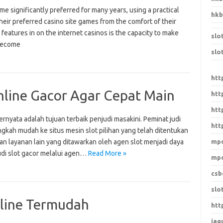
 significantly preferred for many years, using a practical
hk
eir preferred casino site games from the comfort of their
eatures in on the internet casinos is the capacity to make
slo
 become
slo
htt
Online Gacor Agar Cepat Main
htt
htt
rnyata adalah tujuan terbaik penjudi masakini. Peminat judi
htt
gkah mudah ke situs mesin slot pilihan yang telah ditentukan
n layanan lain yang ditawarkan oleh agen slot menjadi daya
mp
judi slot gacor melalui agen…
Read More »
mp
cs
slo
nline Termudah
htt
jag