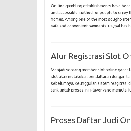
On-line gambling establishments have become
and accessible method for people to enjoy th
homes. Among one of the most sought-after f
safe and convenient payments. Paypal has
Alur Registrasi Slot 
Menjadi seorang member slot online gacor te
slot akan melakukan pendaftaran dengan lan
sebelumnya. Keunggulan sistem resgitrasi da
tarik untuk proses ini. Player yang memulai 
Proses Daftar Judi O