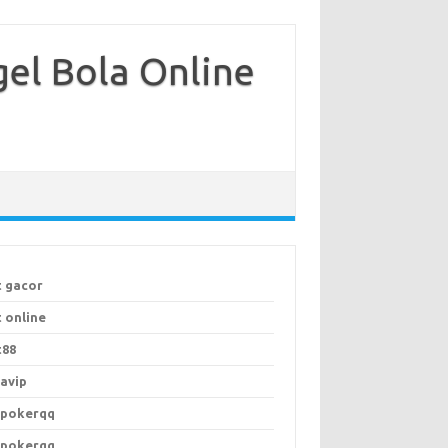
gel Bola Online
t gacor
t online
t88
avip
bpokerqq
bpokerqq