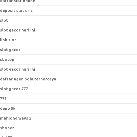
daftar slot online
deposit slot qris
slot
slot gacor hari ini
link slot
slot gacor
sbotop
slot gacor hari ini
daftar agen bola terpercaya
slot gacor 777
777
depo 5k
mahjong ways 2
sbobet