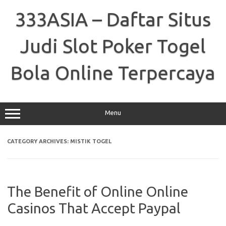
Skip
to
333ASIA – Daftar Situs
content
Judi Slot Poker Togel
Bola Online Terpercaya
Menu
CATEGORY ARCHIVES:
MISTIK TOGEL
The Benefit of Online Online
Casinos That Accept Paypal