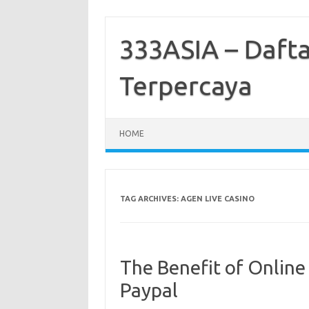
Skip
to
content
333ASIA – Dafta
Terpercaya
HOME
TAG ARCHIVES:
AGEN LIVE CASINO
The Benefit of Online
Paypal