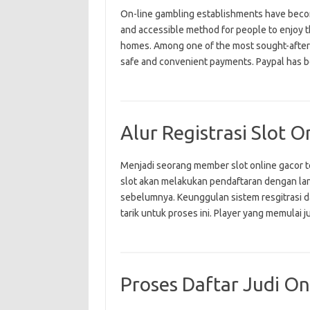
On-line gambling establishments have become
and accessible method for people to enjoy th
homes. Among one of the most sought-after f
safe and convenient payments. Paypal has
Alur Registrasi Slot 
Menjadi seorang member slot online gacor te
slot akan melakukan pendaftaran dengan lan
sebelumnya. Keunggulan sistem resgitrasi da
tarik untuk proses ini. Player yang memulai 
Proses Daftar Judi O