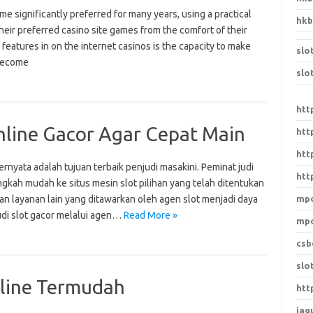
 significantly preferred for many years, using a practical
hk
eir preferred casino site games from the comfort of their
eatures in on the internet casinos is the capacity to make
slo
 become
slo
htt
Online Gacor Agar Cepat Main
htt
htt
rnyata adalah tujuan terbaik penjudi masakini. Peminat judi
htt
gkah mudah ke situs mesin slot pilihan yang telah ditentukan
n layanan lain yang ditawarkan oleh agen slot menjadi daya
mp
judi slot gacor melalui agen…
Read More »
mp
cs
slo
nline Termudah
htt
jag