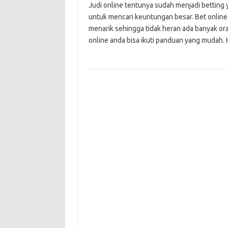
Judi online tentunya sudah menjadi betting y
untuk mencari keuntungan besar. Bet onlin
menarik sehingga tidak heran ada banyak ora
online anda bisa ikuti panduan yang mudah.