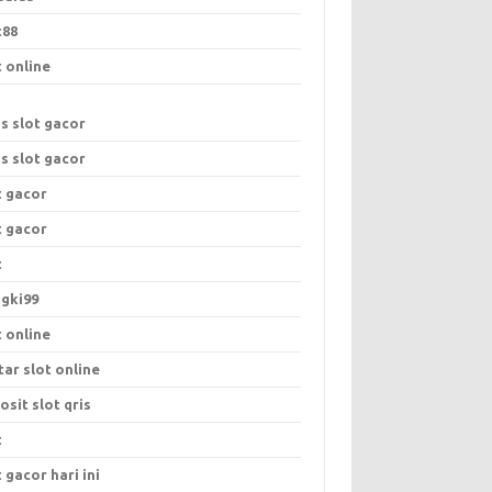
t88
t online
us slot gacor
us slot gacor
t gacor
t gacor
t
gki99
t online
tar slot online
osit slot qris
t
t gacor hari ini