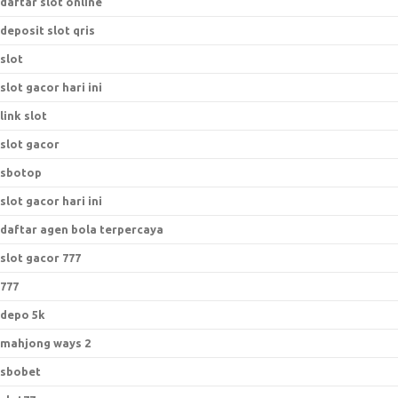
daftar slot online
deposit slot qris
slot
slot gacor hari ini
link slot
slot gacor
sbotop
slot gacor hari ini
daftar agen bola terpercaya
slot gacor 777
777
depo 5k
mahjong ways 2
sbobet