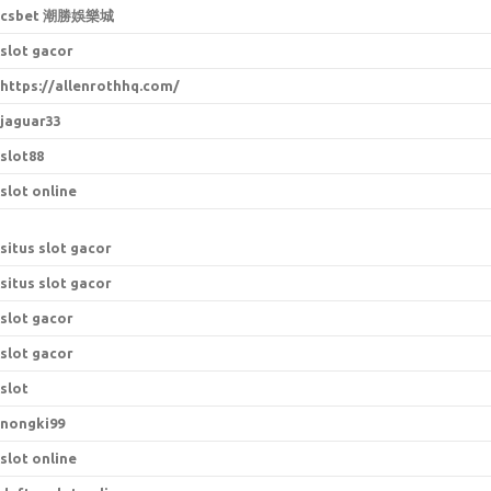
csbet 潮勝娛樂城
slot gacor
https://allenrothhq.com/
jaguar33
slot88
slot online
situs slot gacor
situs slot gacor
slot gacor
slot gacor
slot
nongki99
slot online