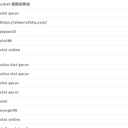
csbet 潮勝娛樂城
slot gacor
https://allenrothhq.com/
jaguar33
slot88
slot online
situs slot gacor
situs slot gacor
slot gacor
slot gacor
slot
nongki99
slot online