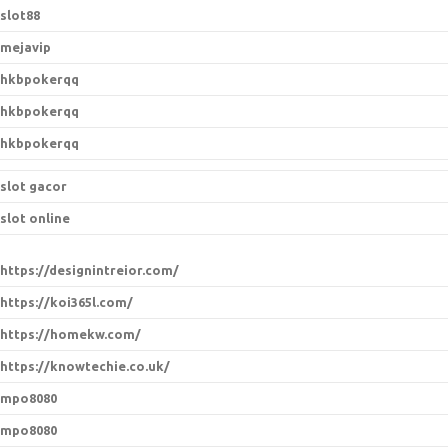
slot88
mejavip
hkbpokerqq
hkbpokerqq
hkbpokerqq
slot gacor
slot online
https://designintreior.com/
https://koi365l.com/
https://homekw.com/
https://knowtechie.co.uk/
mpo8080
mpo8080