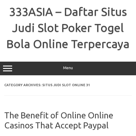
Skip
to
333ASIA – Daftar Situs
content
Judi Slot Poker Togel
Bola Online Terpercaya
Menu
CATEGORY ARCHIVES:
SITUS JUDI SLOT ONLINE 31
The Benefit of Online Online
Casinos That Accept Paypal