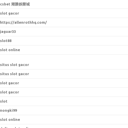
csbet 潮勝娛樂城
slot gacor
https://allenrothhq.com/
jaguar33
slot88
slot online
situs slot gacor
situs slot gacor
slot gacor
slot gacor
slot
nongki99
slot online