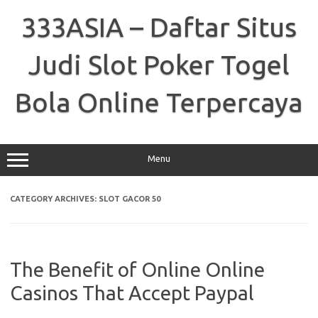
Skip
to
333ASIA – Daftar Situs
content
Judi Slot Poker Togel
Bola Online Terpercaya
Menu
CATEGORY ARCHIVES:
SLOT GACOR 50
The Benefit of Online Online
Casinos That Accept Paypal