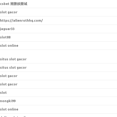
csbet 潮勝娛樂城
slot gacor
https://allenrothhq.com/
jaguar33
slot88
slot online
situs slot gacor
situs slot gacor
slot gacor
slot gacor
slot
nongki99
slot online