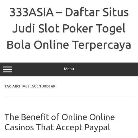
Skip
to
333ASIA – Daftar Situs
content
Judi Slot Poker Togel
Bola Online Terpercaya
Menu
TAG ARCHIVES:
AGEN JUDI 60
The Benefit of Online Online
Casinos That Accept Paypal