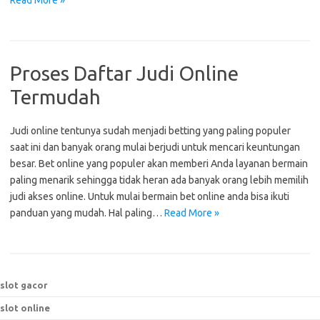
Read More »
Proses Daftar Judi Online
Termudah
Judi online tentunya sudah menjadi betting yang paling populer
saat ini dan banyak orang mulai berjudi untuk mencari keuntungan
besar. Bet online yang populer akan memberi Anda layanan bermain
paling menarik sehingga tidak heran ada banyak orang lebih memilih
judi akses online. Untuk mulai bermain bet online anda bisa ikuti
panduan yang mudah. Hal paling…
Read More »
slot gacor
slot online