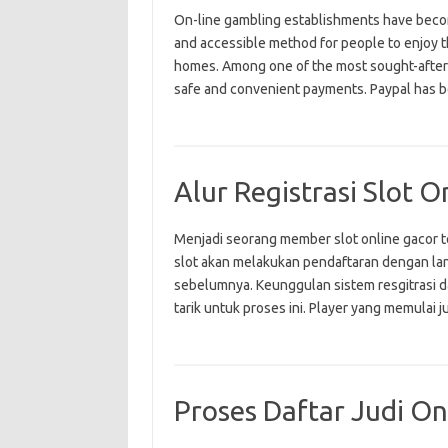
On-line gambling establishments have become
and accessible method for people to enjoy th
homes. Among one of the most sought-after f
safe and convenient payments. Paypal has
Alur Registrasi Slot 
Menjadi seorang member slot online gacor te
slot akan melakukan pendaftaran dengan lan
sebelumnya. Keunggulan sistem resgitrasi da
tarik untuk proses ini. Player yang memulai 
Proses Daftar Judi O