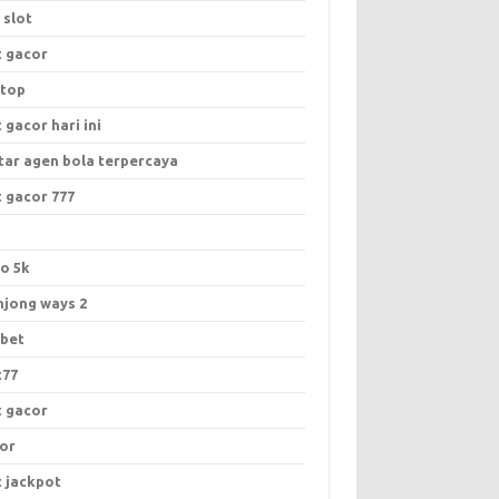
 slot
t gacor
top
t gacor hari ini
tar agen bola terpercaya
t gacor 777
o 5k
jong ways 2
bet
t77
t gacor
or
t jackpot