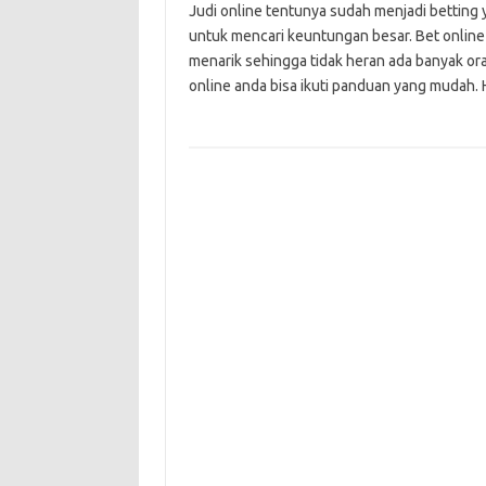
Judi online tentunya sudah menjadi betting y
untuk mencari keuntungan besar. Bet onlin
menarik sehingga tidak heran ada banyak ora
online anda bisa ikuti panduan yang mudah.