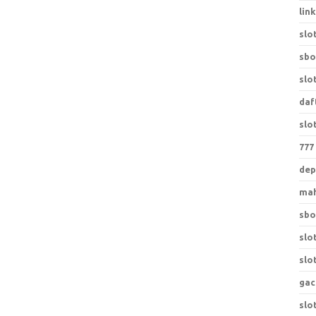
link
slo
sbo
slo
daf
slo
777
dep
mah
sbo
slo
slo
gac
slo