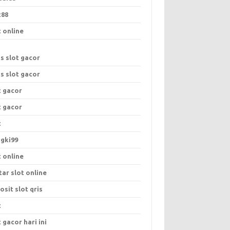
t88
t online
us slot gacor
us slot gacor
t gacor
t gacor
t
gki99
t online
tar slot online
osit slot qris
t
t gacor hari ini