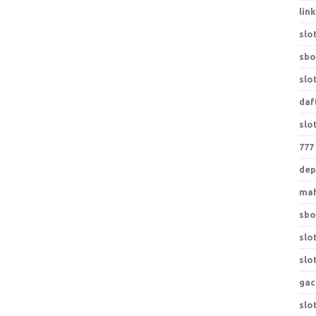
link
slo
sbo
slo
daf
slo
777
dep
mah
sbo
slo
slo
gac
slo