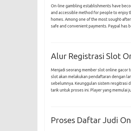
On-line gambling establishments have become
and accessible method for people to enjoy th
homes. Among one of the most sought-after f
safe and convenient payments. Paypal has
Alur Registrasi Slot 
Menjadi seorang member slot online gacor te
slot akan melakukan pendaftaran dengan lan
sebelumnya. Keunggulan sistem resgitrasi da
tarik untuk proses ini. Player yang memulai 
Proses Daftar Judi O