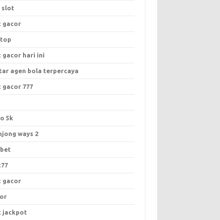
 slot
t gacor
top
t gacor hari ini
tar agen bola terpercaya
t gacor 777
o 5k
jong ways 2
bet
t77
t gacor
or
t jackpot