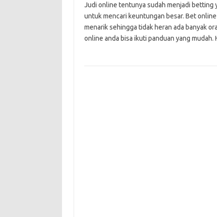
Judi online tentunya sudah menjadi betting y
untuk mencari keuntungan besar. Bet onlin
menarik sehingga tidak heran ada banyak ora
online anda bisa ikuti panduan yang mudah.