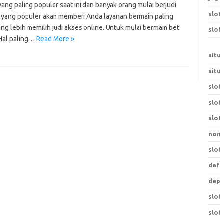
ang paling populer saat ini dan banyak orang mulai berjudi
slo
e yang populer akan memberi Anda layanan bermain paling
ng lebih memilih judi akses online. Untuk mulai bermain bet
slo
 Hal paling…
Read More »
sit
sit
slo
slo
slo
non
slo
daf
dep
slo
slo