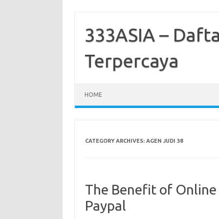
Skip
to
content
333ASIA – Dafta
Terpercaya
HOME
CATEGORY ARCHIVES:
AGEN JUDI 38
The Benefit of Online
Paypal