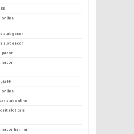
t88
t online
us slot gacor
us slot gacor
t gacor
t gacor
t
gki99
t online
tar slot online
osit slot qris
t
t gacor hari ini