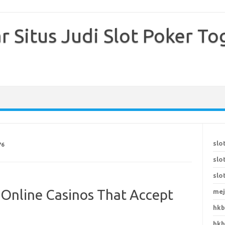
r Situs Judi Slot Poker To
slo
76
slo
slo
 Online Casinos That Accept
mej
hk
hk