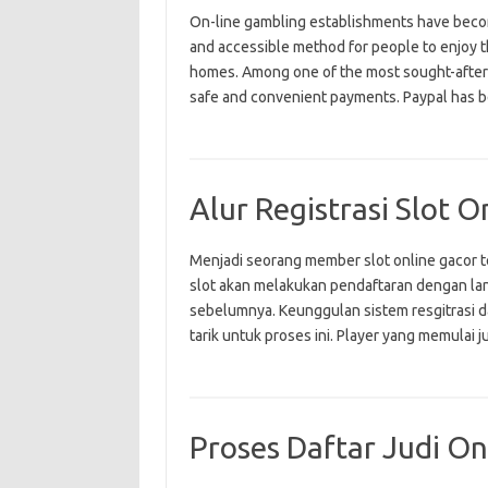
On-line gambling establishments have become
and accessible method for people to enjoy th
homes. Among one of the most sought-after f
safe and convenient payments. Paypal has
Alur Registrasi Slot 
Menjadi seorang member slot online gacor te
slot akan melakukan pendaftaran dengan lan
sebelumnya. Keunggulan sistem resgitrasi da
tarik untuk proses ini. Player yang memulai 
Proses Daftar Judi O