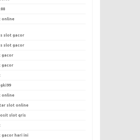
t88
t online
us slot gacor
us slot gacor
t gacor
t gacor
t
gki99
t online
tar slot online
osit slot qris
t
t gacor hari ini