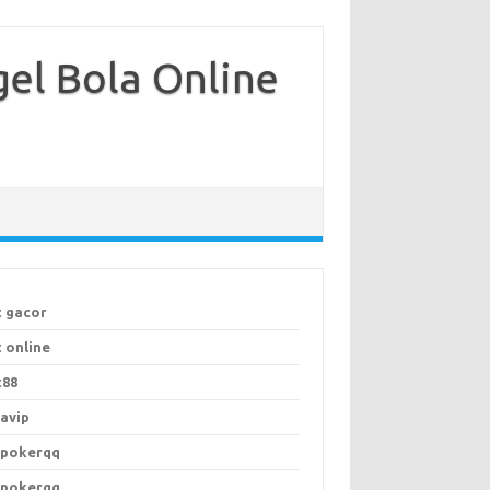
gel Bola Online
t gacor
t online
t88
avip
bpokerqq
bpokerqq