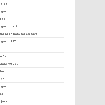
 slot
t gacor
top
t gacor hari ini
tar agen bola terpercaya
t gacor 777
o 5k
jong ways 2
bet
t77
t gacor
or
t jackpot