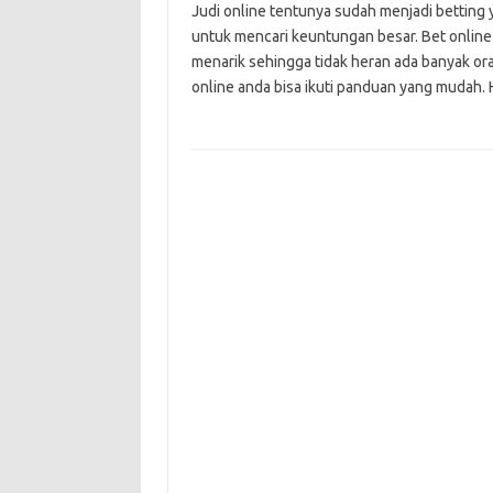
Judi online tentunya sudah menjadi betting y
untuk mencari keuntungan besar. Bet onlin
menarik sehingga tidak heran ada banyak ora
online anda bisa ikuti panduan yang mudah.