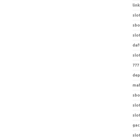
link
slo
sbo
slo
daf
slo
777
dep
mah
sbo
slo
slo
gac
slo