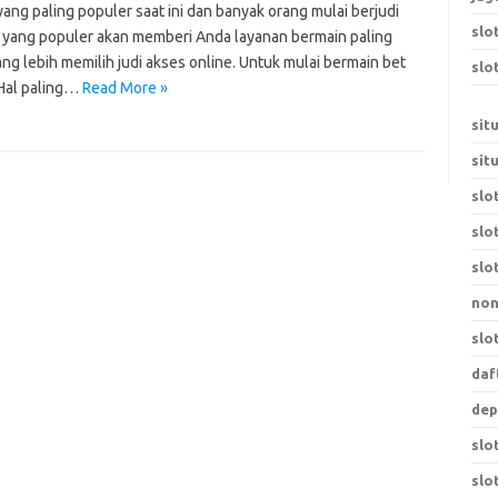
ang paling populer saat ini dan banyak orang mulai berjudi
slo
e yang populer akan memberi Anda layanan bermain paling
ng lebih memilih judi akses online. Untuk mulai bermain bet
slo
 Hal paling…
Read More »
sit
sit
slo
slo
slo
non
slo
daf
dep
slo
slo