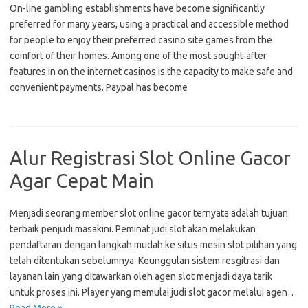
On-line gambling establishments have become significantly
preferred for many years, using a practical and accessible method
for people to enjoy their preferred casino site games from the
comfort of their homes. Among one of the most sought-after
features in on the internet casinos is the capacity to make safe and
convenient payments. Paypal has become
Alur Registrasi Slot Online Gacor
Agar Cepat Main
Menjadi seorang member slot online gacor ternyata adalah tujuan
terbaik penjudi masakini. Peminat judi slot akan melakukan
pendaftaran dengan langkah mudah ke situs mesin slot pilihan yang
telah ditentukan sebelumnya. Keunggulan sistem resgitrasi dan
layanan lain yang ditawarkan oleh agen slot menjadi daya tarik
untuk proses ini. Player yang memulai judi slot gacor melalui agen…