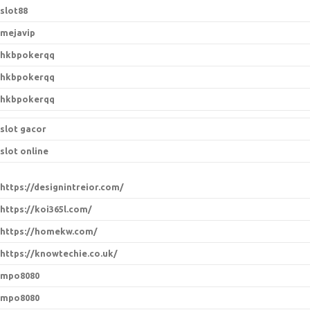
slot88
mejavip
hkbpokerqq
hkbpokerqq
hkbpokerqq
slot gacor
slot online
https://designintreior.com/
https://koi365l.com/
https://homekw.com/
https://knowtechie.co.uk/
mpo8080
mpo8080