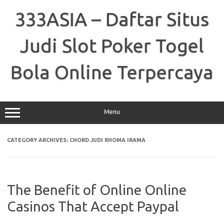
Skip
to
333ASIA – Daftar Situs
content
Judi Slot Poker Togel
Bola Online Terpercaya
Menu
CATEGORY ARCHIVES:
CHORD JUDI RHOMA IRAMA
The Benefit of Online Online
Casinos That Accept Paypal