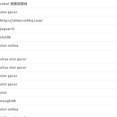
csbet 潮勝娛樂城
slot gacor
https://allenrothhq.com/
jaguar33
slot88
slot online
situs slot gacor
situs slot gacor
slot gacor
slot gacor
slot
nongki99
slot online