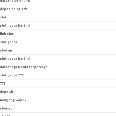
daftar slot online
deposit slot qris
slot
slot gacor hari ini
link slot
slot gacor
sbotop
slot gacor hari ini
daftar agen bola terpercaya
slot gacor 777
777
depo 5k
mahjong ways 2
sbobet