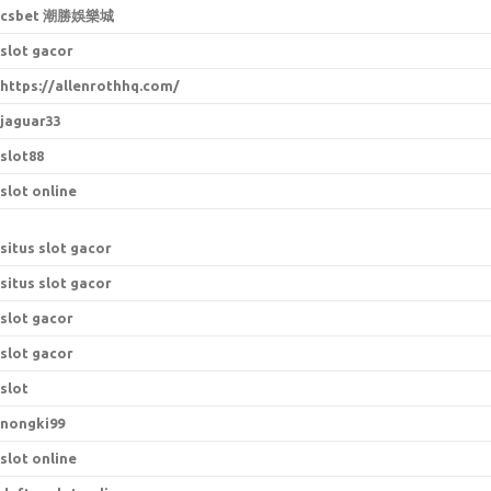
csbet 潮勝娛樂城
slot gacor
https://allenrothhq.com/
jaguar33
slot88
slot online
situs slot gacor
situs slot gacor
slot gacor
slot gacor
slot
nongki99
slot online