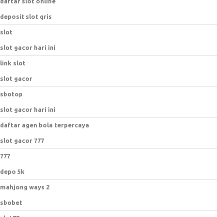
daftar slot online
deposit slot qris
slot
slot gacor hari ini
link slot
slot gacor
sbotop
slot gacor hari ini
daftar agen bola terpercaya
slot gacor 777
777
depo 5k
mahjong ways 2
sbobet