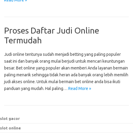
Read More »
Proses Daftar Judi Online
Termudah
Judi online tentunya sudah menjadi betting yang paling populer
saat ini dan banyak orang mulai berjudi untuk mencari keuntungan
besar. Bet online yang populer akan memberi Anda layanan bermain
paling menarik sehingga tidak heran ada banyak orang lebih memilih
judi akses online. Untuk mulai bermain bet online anda bisa ikuti
panduan yang mudah. Hal paling…
Read More »
slot gacor
slot online