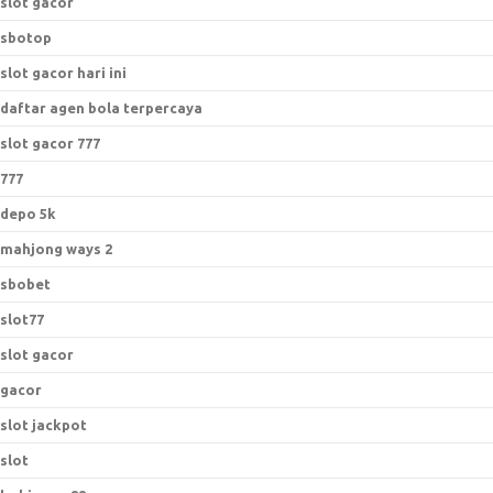
slot gacor
sbotop
slot gacor hari ini
daftar agen bola terpercaya
slot gacor 777
777
depo 5k
mahjong ways 2
sbobet
slot77
slot gacor
gacor
slot jackpot
slot