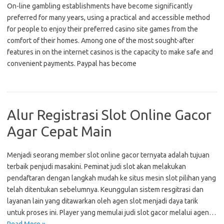
On-line gambling establishments have become significantly
preferred for many years, using a practical and accessible method
for people to enjoy their preferred casino site games from the
comfort of their homes. Among one of the most sought-after
features in on the internet casinos is the capacity to make safe and
convenient payments. Paypal has become
Alur Registrasi Slot Online Gacor
Agar Cepat Main
Menjadi seorang member slot online gacor ternyata adalah tujuan
terbaik penjudi masakini. Peminat judi slot akan melakukan
pendaftaran dengan langkah mudah ke situs mesin slot pilihan yang
telah ditentukan sebelumnya. Keunggulan sistem resgitrasi dan
layanan lain yang ditawarkan oleh agen slot menjadi daya tarik
untuk proses ini. Player yang memulai judi slot gacor melalui agen…