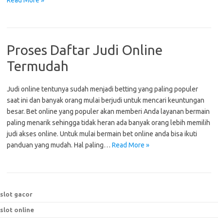
Read More »
Proses Daftar Judi Online
Termudah
Judi online tentunya sudah menjadi betting yang paling populer
saat ini dan banyak orang mulai berjudi untuk mencari keuntungan
besar. Bet online yang populer akan memberi Anda layanan bermain
paling menarik sehingga tidak heran ada banyak orang lebih memilih
judi akses online. Untuk mulai bermain bet online anda bisa ikuti
panduan yang mudah. Hal paling…
Read More »
slot gacor
slot online