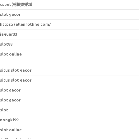
csbet 潮勝娛樂城
slot gacor
https://allenrothhq.com/
jaguar33
slot88
slot online
situs slot gacor
situs slot gacor
slot gacor
slot gacor
slot
nongki99
slot online