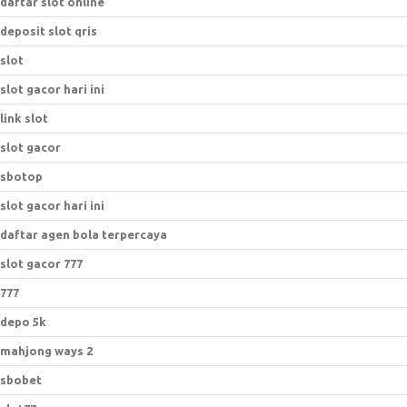
daftar slot online
deposit slot qris
slot
slot gacor hari ini
link slot
slot gacor
sbotop
slot gacor hari ini
daftar agen bola terpercaya
slot gacor 777
777
depo 5k
mahjong ways 2
sbobet