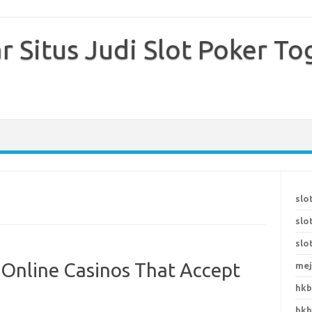
r Situs Judi Slot Poker To
slo
slo
slo
 Online Casinos That Accept
mej
hk
hk