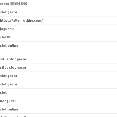
csbet 潮勝娛樂城
slot gacor
https://allenrothhq.com/
jaguar33
slot88
slot online
situs slot gacor
situs slot gacor
slot gacor
slot gacor
slot
nongki99
slot online