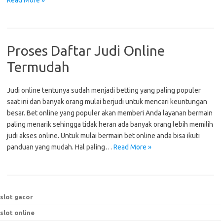
Read More »
Proses Daftar Judi Online
Termudah
Judi online tentunya sudah menjadi betting yang paling populer
saat ini dan banyak orang mulai berjudi untuk mencari keuntungan
besar. Bet online yang populer akan memberi Anda layanan bermain
paling menarik sehingga tidak heran ada banyak orang lebih memilih
judi akses online. Untuk mulai bermain bet online anda bisa ikuti
panduan yang mudah. Hal paling…
Read More »
slot gacor
slot online