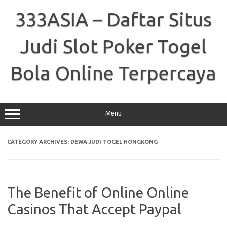
Skip
to
333ASIA – Daftar Situs
content
Judi Slot Poker Togel
Bola Online Terpercaya
Menu
CATEGORY ARCHIVES:
DEWA JUDI TOGEL HONGKONG
The Benefit of Online Online
Casinos That Accept Paypal