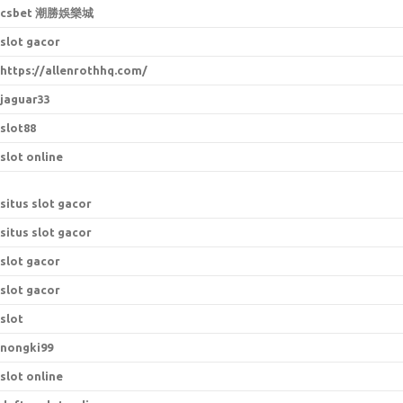
csbet 潮勝娛樂城
slot gacor
https://allenrothhq.com/
jaguar33
slot88
slot online
situs slot gacor
situs slot gacor
slot gacor
slot gacor
slot
nongki99
slot online