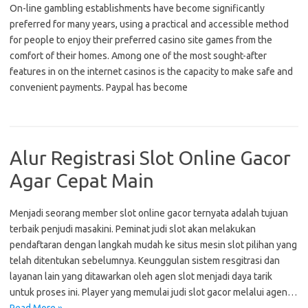
On-line gambling establishments have become significantly
preferred for many years, using a practical and accessible method
for people to enjoy their preferred casino site games from the
comfort of their homes. Among one of the most sought-after
features in on the internet casinos is the capacity to make safe and
convenient payments. Paypal has become
Alur Registrasi Slot Online Gacor
Agar Cepat Main
Menjadi seorang member slot online gacor ternyata adalah tujuan
terbaik penjudi masakini. Peminat judi slot akan melakukan
pendaftaran dengan langkah mudah ke situs mesin slot pilihan yang
telah ditentukan sebelumnya. Keunggulan sistem resgitrasi dan
layanan lain yang ditawarkan oleh agen slot menjadi daya tarik
untuk proses ini. Player yang memulai judi slot gacor melalui agen…