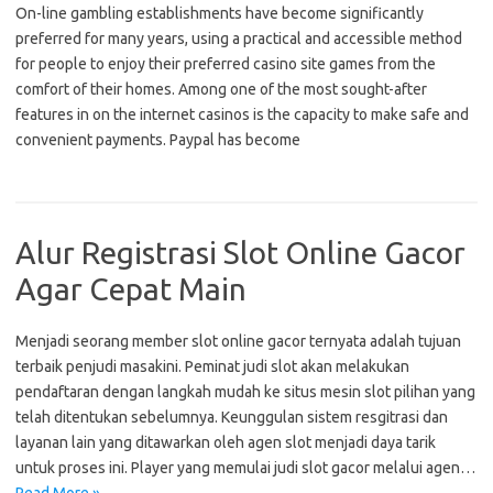
On-line gambling establishments have become significantly
preferred for many years, using a practical and accessible method
for people to enjoy their preferred casino site games from the
comfort of their homes. Among one of the most sought-after
features in on the internet casinos is the capacity to make safe and
convenient payments. Paypal has become
Alur Registrasi Slot Online Gacor
Agar Cepat Main
Menjadi seorang member slot online gacor ternyata adalah tujuan
terbaik penjudi masakini. Peminat judi slot akan melakukan
pendaftaran dengan langkah mudah ke situs mesin slot pilihan yang
telah ditentukan sebelumnya. Keunggulan sistem resgitrasi dan
layanan lain yang ditawarkan oleh agen slot menjadi daya tarik
untuk proses ini. Player yang memulai judi slot gacor melalui agen…