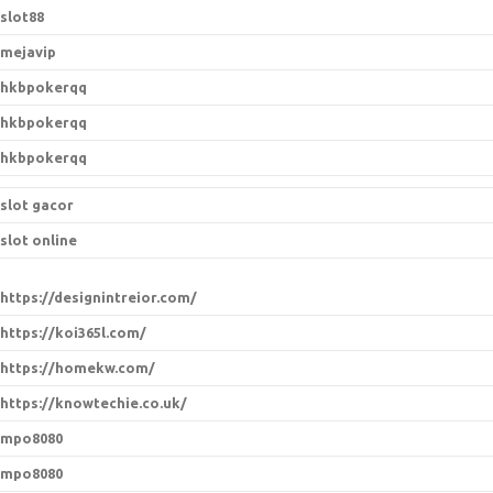
slot88
mejavip
hkbpokerqq
hkbpokerqq
hkbpokerqq
slot gacor
slot online
https://designintreior.com/
https://koi365l.com/
https://homekw.com/
https://knowtechie.co.uk/
mpo8080
mpo8080