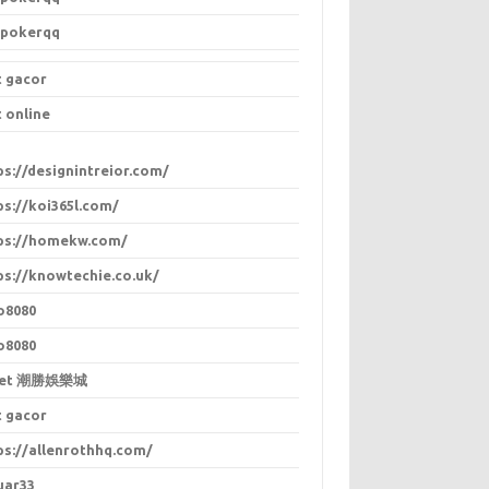
bpokerqq
t gacor
t online
ps://designintreior.com/
ps://koi365l.com/
ps://homekw.com/
ps://knowtechie.co.uk/
o8080
o8080
bet 潮勝娛樂城
t gacor
ps://allenrothhq.com/
uar33