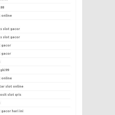
t88
t online
us slot gacor
us slot gacor
t gacor
t gacor
t
gki99
t online
tar slot online
osit slot qris
t
t gacor hari ini