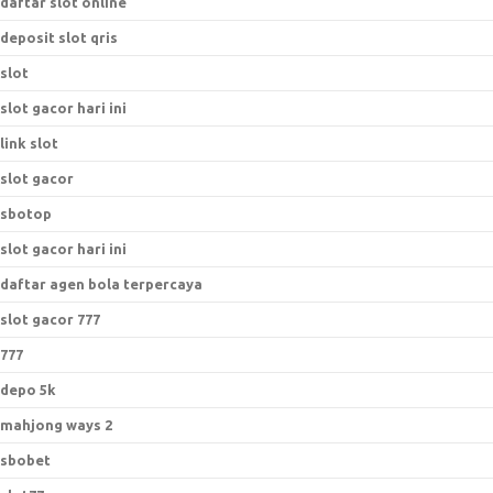
daftar slot online
deposit slot qris
slot
slot gacor hari ini
link slot
slot gacor
sbotop
slot gacor hari ini
daftar agen bola terpercaya
slot gacor 777
777
depo 5k
mahjong ways 2
sbobet