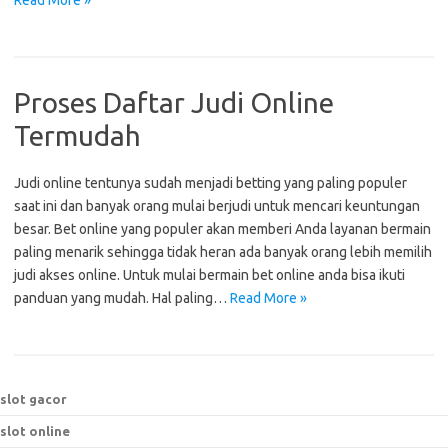
Read More »
Proses Daftar Judi Online
Termudah
Judi online tentunya sudah menjadi betting yang paling populer
saat ini dan banyak orang mulai berjudi untuk mencari keuntungan
besar. Bet online yang populer akan memberi Anda layanan bermain
paling menarik sehingga tidak heran ada banyak orang lebih memilih
judi akses online. Untuk mulai bermain bet online anda bisa ikuti
panduan yang mudah. Hal paling…
Read More »
slot gacor
slot online