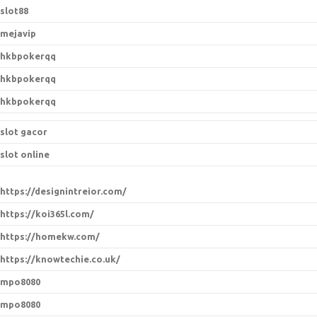
slot88
mejavip
hkbpokerqq
hkbpokerqq
hkbpokerqq
slot gacor
slot online
https://designintreior.com/
https://koi365l.com/
https://homekw.com/
https://knowtechie.co.uk/
mpo8080
mpo8080