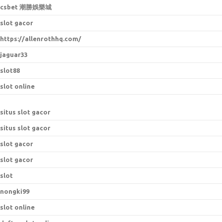
csbet 潮勝娛樂城
slot gacor
https://allenrothhq.com/
jaguar33
slot88
slot online
situs slot gacor
situs slot gacor
slot gacor
slot gacor
slot
nongki99
slot online