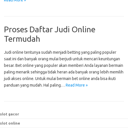
Read More »
Proses Daftar Judi Online
Termudah
Judi online tentunya sudah menjadi betting yang paling populer
saat ini dan banyak orang mulai berjudi untuk mencari keuntungan
besar. Bet online yang populer akan memberi Anda layanan bermain
paling menarik sehingga tidak heran ada banyak orang lebih memilih
judi akses online. Untuk mulai bermain bet online anda bisa ikuti
panduan yang mudah. Hal paling…
Read More »
slot gacor
slot online