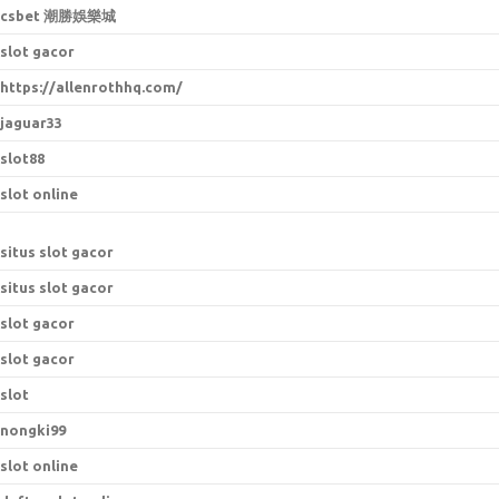
csbet 潮勝娛樂城
slot gacor
https://allenrothhq.com/
jaguar33
slot88
slot online
situs slot gacor
situs slot gacor
slot gacor
slot gacor
slot
nongki99
slot online