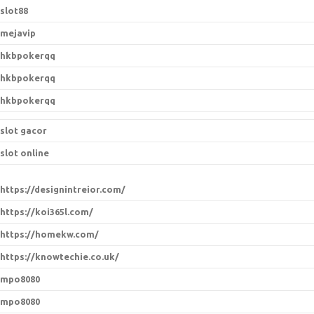
slot88
mejavip
hkbpokerqq
hkbpokerqq
hkbpokerqq
slot gacor
slot online
https://designintreior.com/
https://koi365l.com/
https://homekw.com/
https://knowtechie.co.uk/
mpo8080
mpo8080