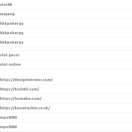
slot88
mejavip
hkbpokerqq
hkbpokerqq
hkbpokerqq
slot gacor
slot online
https://designintreior.com/
https://koi365l.com/
https://homekw.com/
https://knowtechie.co.uk/
mpo8080
mpo8080