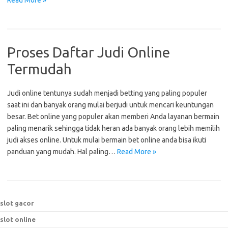
Read More »
Proses Daftar Judi Online
Termudah
Judi online tentunya sudah menjadi betting yang paling populer
saat ini dan banyak orang mulai berjudi untuk mencari keuntungan
besar. Bet online yang populer akan memberi Anda layanan bermain
paling menarik sehingga tidak heran ada banyak orang lebih memilih
judi akses online. Untuk mulai bermain bet online anda bisa ikuti
panduan yang mudah. Hal paling…
Read More »
slot gacor
slot online