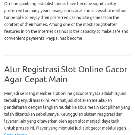
On-line gambling establishments have become significantly
preferred for many years, using a practical and accessible method
for people to enjoy their preferred casino site games from the
comfort of their homes. Among one of the most sought-after
features in on the internet casinos is the capacity to make safe and
convenient payments. Paypal has become
Alur Registrasi Slot Online Gacor
Agar Cepat Main
Menjadi seorang member slot online gacor ternyata adalah tujuan
terbaik penjudi masakini. Peminat judi slot akan melakukan
pendaftaran dengan langkah mudah ke situs mesin slot pilihan yang
telah ditentukan sebelumnya. Keunggulan sistem resgitrasi dan
layanan lain yang ditawarkan oleh agen slot menjadi daya tarik
untuk proses ini. Player yang memulai judi slot gacor melalui agen…