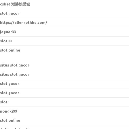
csbet 潮勝娛樂城
slot gacor
https://allenrothhq.com/
jaguar33
slot88
slot online
situs slot gacor
situs slot gacor
slot gacor
slot gacor
slot
nongki99
slot online