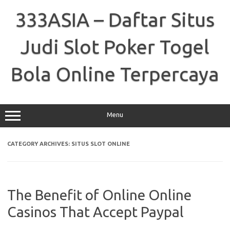
Skip
to
333ASIA – Daftar Situs
content
Judi Slot Poker Togel
Bola Online Terpercaya
Menu
CATEGORY ARCHIVES:
SITUS SLOT ONLINE
The Benefit of Online Online
Casinos That Accept Paypal