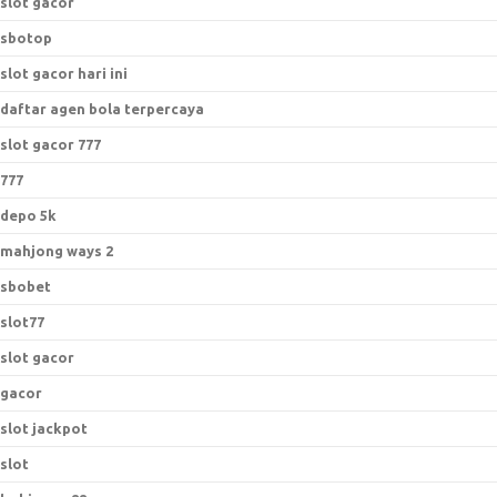
slot gacor
sbotop
slot gacor hari ini
daftar agen bola terpercaya
slot gacor 777
777
depo 5k
mahjong ways 2
sbobet
slot77
slot gacor
gacor
slot jackpot
slot