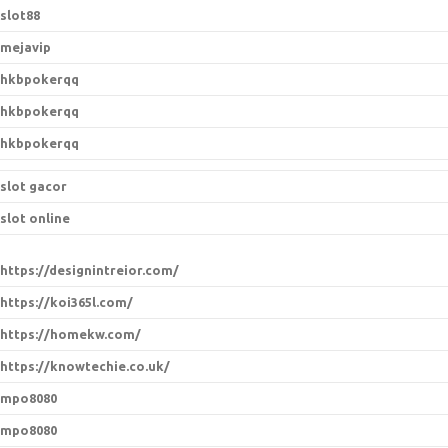
slot88
mejavip
hkbpokerqq
hkbpokerqq
hkbpokerqq
slot gacor
slot online
https://designintreior.com/
https://koi365l.com/
https://homekw.com/
https://knowtechie.co.uk/
mpo8080
mpo8080