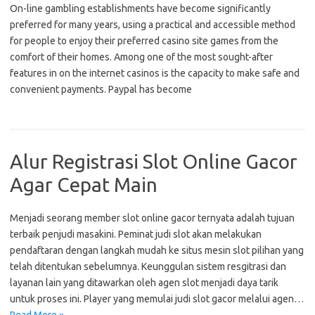
On-line gambling establishments have become significantly
preferred for many years, using a practical and accessible method
for people to enjoy their preferred casino site games from the
comfort of their homes. Among one of the most sought-after
features in on the internet casinos is the capacity to make safe and
convenient payments. Paypal has become
Alur Registrasi Slot Online Gacor
Agar Cepat Main
Menjadi seorang member slot online gacor ternyata adalah tujuan
terbaik penjudi masakini. Peminat judi slot akan melakukan
pendaftaran dengan langkah mudah ke situs mesin slot pilihan yang
telah ditentukan sebelumnya. Keunggulan sistem resgitrasi dan
layanan lain yang ditawarkan oleh agen slot menjadi daya tarik
untuk proses ini. Player yang memulai judi slot gacor melalui agen…