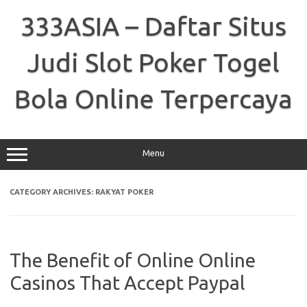
Skip
to
333ASIA – Daftar Situs
content
Judi Slot Poker Togel
Bola Online Terpercaya
Menu
CATEGORY ARCHIVES:
RAKYAT POKER
The Benefit of Online Online
Casinos That Accept Paypal