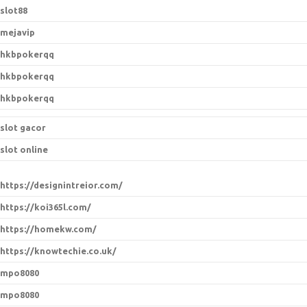
slot88
mejavip
hkbpokerqq
hkbpokerqq
hkbpokerqq
slot gacor
slot online
https://designintreior.com/
https://koi365l.com/
https://homekw.com/
https://knowtechie.co.uk/
mpo8080
mpo8080