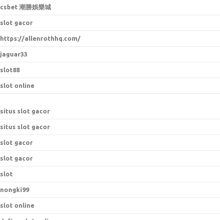
csbet 潮勝娛樂城
slot gacor
https://allenrothhq.com/
jaguar33
slot88
slot online
situs slot gacor
situs slot gacor
slot gacor
slot gacor
slot
nongki99
slot online