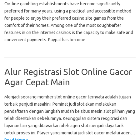
On-line gambling establishments have become significantly
preferred for many years, using a practical and accessible method
for people to enjoy their preferred casino site games from the
comfort of their homes. Among one of the most sought-after
features in on the internet casinos is the capacity to make safe and
convenient payments. Paypal has become
Alur Registrasi Slot Online Gacor
Agar Cepat Main
Menjadi seorang member slot online gacor ternyata adalah tujuan
terbaik penjudi masakini. Peminat judi slot akan melakukan
pendaftaran dengan langkah mudah ke situs mesin slot pilihan yang
telah ditentukan sebelumnya. Keunggulan sistem resgitrasi dan
layanan lain yang ditawarkan oleh agen slot menjadi daya tarik
untuk proses ini. Player yang memulai judi slot gacor melalui agen…