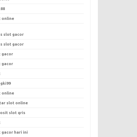
t88
t online
us slot gacor
us slot gacor
t gacor
t gacor
t
gki99
t online
tar slot online
osit slot qris
t
t gacor hari ini