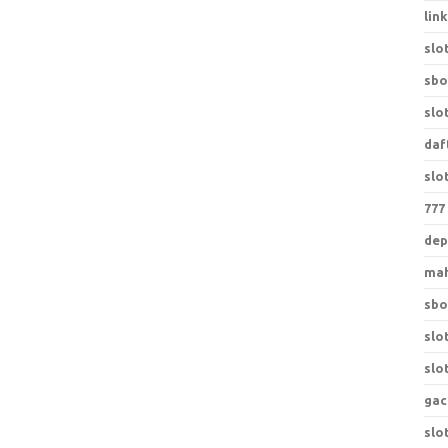
link
slo
sbo
slo
daf
slo
777
dep
mah
sbo
slo
slo
gac
slo