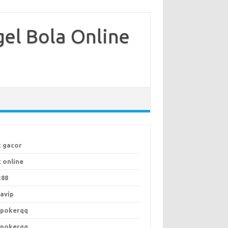
gel Bola Online
t gacor
t online
t88
avip
bpokerqq
bpokerqq