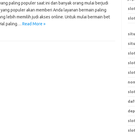
ang paling populer saat ini dan banyak orang mulai berjudi
slo
e yang populer akan memberi Anda layanan bermain paling
ng lebih memilih judi akses online. Untuk mulai bermain bet
slo
 Hal paling…
Read More »
sit
sit
slo
slo
slo
non
slo
daf
dep
slo
slo