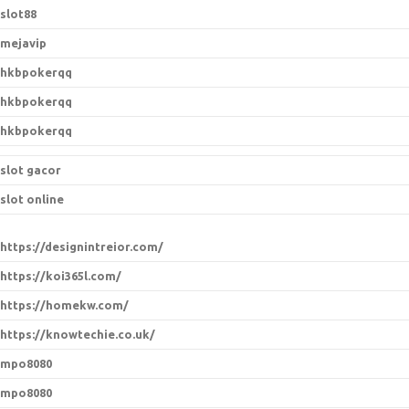
slot88
mejavip
hkbpokerqq
hkbpokerqq
hkbpokerqq
slot gacor
slot online
https://designintreior.com/
https://koi365l.com/
https://homekw.com/
https://knowtechie.co.uk/
mpo8080
mpo8080